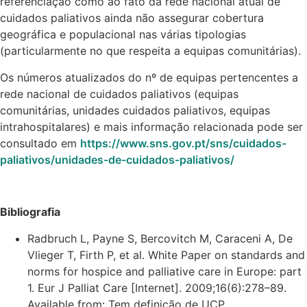
referenciação como ao fato da rede nacional atual de
cuidados paliativos ainda não assegurar cobertura
geográfica e populacional nas várias tipologias
(particularmente no que respeita a equipas comunitárias).
Os números atualizados do nº de equipas pertencentes a
rede nacional de cuidados paliativos (equipas
comunitárias, unidades cuidados paliativos, equipas
intrahospitalares) e mais informação relacionada pode ser
consultado em
https://www.sns.gov.pt/sns/cuidados-
paliativos/unidades-de-cuidados-paliativos/
Bibliografia
Radbruch L, Payne S, Bercovitch M, Caraceni A, De
Vlieger T, Firth P, et al. White Paper on standards and
norms for hospice and palliative care in Europe: part
1. Eur J Palliat Care [Internet]. 2009;16(6):278–89.
Available from: Tem definição de UCP