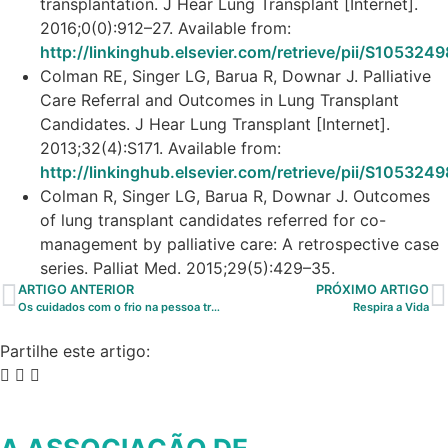
transplantation. J Hear Lung Transplant [Internet].
2016;0(0):912–27. Available from:
http://linkinghub.elsevier.com/retrieve/pii/S10532
Colman RE, Singer LG, Barua R, Downar J. Palliative
Care Referral and Outcomes in Lung Transplant
Candidates. J Hear Lung Transplant [Internet].
2013;32(4):S171. Available from:
http://linkinghub.elsevier.com/retrieve/pii/S10532
Colman R, Singer LG, Barua R, Downar J. Outcomes
of lung transplant candidates referred for co-
management by palliative care: A retrospective case
series. Palliat Med. 2015;29(5):429–35.
ARTIGO ANTERIOR
PRÓXIMO ARTIGO
Os cuidados com o frio na pessoa transplantada pulmonar
Respira a Vida
Partilhe este artigo:
A ASSOCIAÇÃO DE