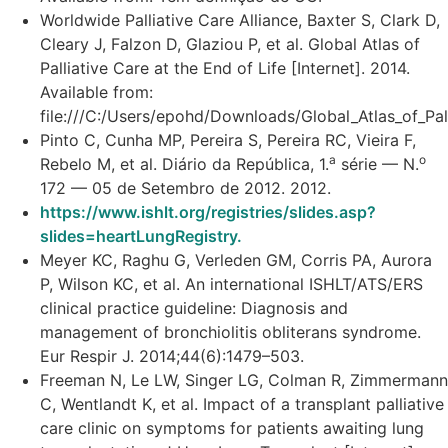
Worldwide Palliative Care Alliance, Baxter S, Clark D,
Cleary J, Falzon D, Glaziou P, et al. Global Atlas of
Palliative Care at the End of Life [Internet]. 2014.
Available from:
file:///C:/Users/epohd/Downloads/Global_Atlas_of_Pa
Pinto C, Cunha MP, Pereira S, Pereira RC, Vieira F,
a
o
Rebelo M, et al. Diário da República, 1.
série — N.
172 — 05 de Setembro de 2012. 2012.
https://www.ishlt.org/registries/slides.asp?
slides=heartLungRegistry.
Meyer KC, Raghu G, Verleden GM, Corris PA, Aurora
P, Wilson KC, et al. An international ISHLT/ATS/ERS
clinical practice guideline: Diagnosis and
management of bronchiolitis obliterans syndrome.
Eur Respir J. 2014;44(6):1479–503.
Freeman N, Le LW, Singer LG, Colman R, Zimmermann
C, Wentlandt K, et al. Impact of a transplant palliative
care clinic on symptoms for patients awaiting lung